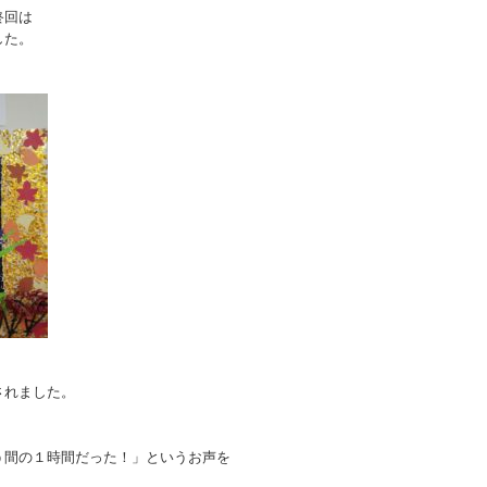
終回は
した。
されました。
う間の１時間だった！」というお声を