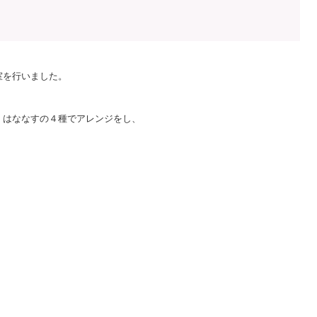
室を行いました。
、はななすの４種でアレンジをし、
。