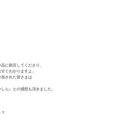
作品に助言してくださり、
はすぐわかりますよ」
参加された皆さまは
かしら』との感想も頂きました。
う？