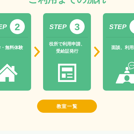
2
3
EP
STEP
STEP
役所で利用申請、
学・無料体験
面談、利用
受給証発行
教室一覧