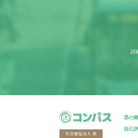
詳
昴の
自己
社会福祉法人 昴