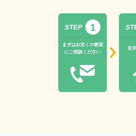
1
STEP
ST
まずはお近くの教室
見
にご相談ください