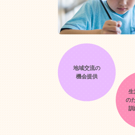
地域交流の
機会提供
生
の
訓