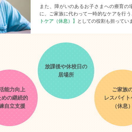
また、障がいのあるお子さまへの療育の
に、ご家族に代わって一時的なケアを行う
トケア（休息）】
としての役割も担ってい
放課後や休校日の
居場所
活能力向上
ご家族
ための継続的
レスパイト
練自立支援
（休息