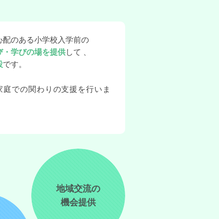
心配のある小学校入学前の
び・学びの場を提供
して 、
設
です。
家庭での関わりの支援を行いま
地域交流の
機会提供