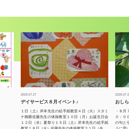
2026.07.27
2026.07.
デイサービス８月イベント♪
おしら
１日（土）岸本先生の絵手紙教室４日（火）スタミ
・８月
ナ御膳佐藤先生の体操教室１０日（月）お誕生日会
０：００
１２日（水）夏祭り１５日（土）岸本先生の絵手紙
の句と
教室１８日（火）佐藤先生の体操教室２１日（金...
うに思い