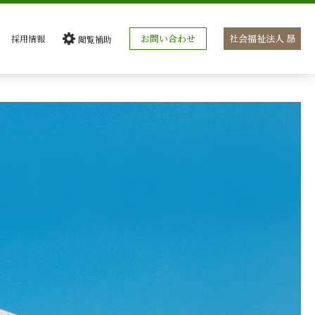
お問い合わせ
社会福祉法人 昴
採用情報
閲覧補助
通常
黒
青
黄
大
標準
小
本文へ
横浜市西金沢地域ケアプラザについてを表示
施設案内を表示
お知らせを表示
サービス紹介を表示
スタッフ紹介を表示