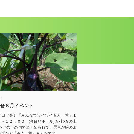
27
せ８月イベント
７日（金）「みんなでワイワイ百人一首」１
～１２：００ (多目的ホール)五-七-五の上
七-七の下の句でまとめられて、景色が絵のよ
浮かぶ「百人一首」みんなで楽...