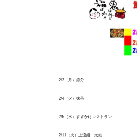
2/3（月）節分
2/4（火）抹茶
2/5（水）すずかけレストラン
2/11（火）上流組 太鼓